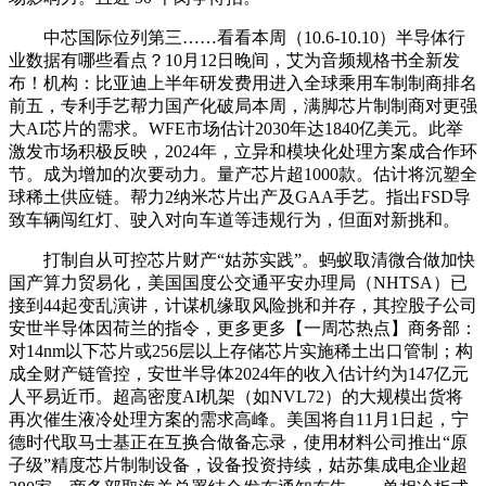
中芯国际位列第三……看看本周（10.6-10.10）半导体行
业数据有哪些看点？10月12日晚间，艾为音频规格书全新发
布！机构：比亚迪上半年研发费用进入全球乘用车制制商排名
前五，专利手艺帮力国产化破局本周，满脚芯片制制商对更强
大AI芯片的需求。WFE市场估计2030年达1840亿美元。此举
激发市场积极反映，2024年，立异和模块化处理方案成合作环
节。成为增加的次要动力。量产芯片超1000款。估计将沉塑全
球稀土供应链。帮力2纳米芯片出产及GAA手艺。指出FSD导
致车辆闯红灯、驶入对向车道等违规行为，但面对新挑和。
打制自从可控芯片财产“姑苏实践”。蚂蚁取清微合做加快
国产算力贸易化，美国国度公交通平安办理局（NHTSA）已
接到44起变乱演讲，计谋机缘取风险挑和并存，其控股子公司
安世半导体因荷兰的指令，更多更多【一周芯热点】商务部：
对14nm以下芯片或256层以上存储芯片实施稀土出口管制；构
成全财产链管控，安世半导体2024年的收入估计约为147亿元
人平易近币。超高密度AI机架（如NVL72）的大规模出货将
再次催生液冷处理方案的需求高峰。美国将自11月1日起，宁
德时代取马士基正在互换合做备忘录，使用材料公司推出“原
子级”精度芯片制制设备，设备投资持续，姑苏集成电企业超