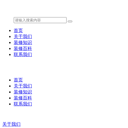
首页
关于我们
装修知识
装修百科
联系我们
首页
关于我们
装修知识
装修百科
联系我们
关于我们