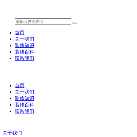
首页
关于我们
装修知识
装修百科
联系我们
首页
关于我们
装修知识
装修百科
联系我们
关于我们