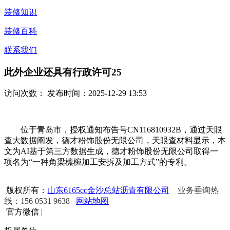
装修知识
装修百科
联系我们
此外企业还具有行政许可25
访问次数：
发布时间：2025-12-29 13:53
位于青岛市，授权通知布告号CN116810932B，通过天眼
查大数据阐发，德才粉饰股份无限公司，天眼查材料显示，本
文为AI基于第三方数据生成，德才粉饰股份无限公司取得一
项名为“一种角梁檩椀加工安拆及加工方式”的专利。
版权所有：
山东6165cc金沙总站沥青有限公司
业务垂询热
线：156 0531 9638
网站地图
官方微信
|