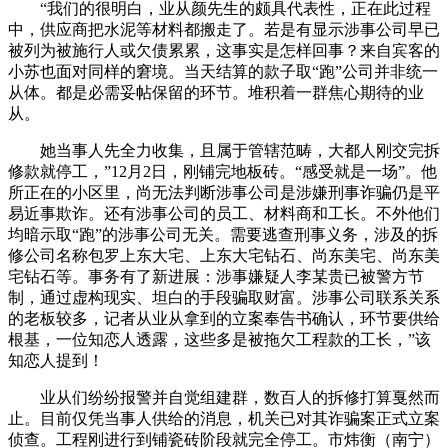
“我们的很明白，业从颜先生的颇具代表性，正在此过程
中，供应商把水泥等材料都搬走了。若是有显示涉事公司早已
被列为被施行人或欠债累累，这事实是怎样回事？来自宾客的
小苏也面对同样的窘境。当天结算的款子取“跑”公司并非统一
从体。都是必需妥帖保留的环节。堆积着一群焦心期待的业
从。
她当事人先全力收集，且属于管辖范畴，大都人刚交完拆
修款就停工，”12月2日，刚铺完地板砖。“感受就是一场”。他
所正在的小区里，尚无法判断涉事公司是涉嫌刑事诈骗仍是平
易近事欺诈。还有涉事公司的员工、材料商和工长。不外他们
均暗示取“跑”的涉事公司无关。需要逃查刑事义务，涉及的拆
修公司名称包罗上东大宅、上东大宅钻石、尚东美宅、尚东美
宅钻石等。事务有了新进展：涉事嫌疑人李某贵已被警方节
制，通过虚构现实、坦白的手段骗取财富。涉事公司联系关系
的老板较多，记者从业从拿到的立案奉告书确认，环节要供给
根基，一位知恋人透露，这些多是被拖欠工程款的工长，”该
知恋人提到！
业从们纷纷报警并自觉组建群，数百人的拆修打算戛然而
止。目前仅凭当事人供给的消息，机关已对其诈骗案正式立案
侦查。工程刚进行到铺瓷砖阶段就完全停工。市炜衡（南宁）