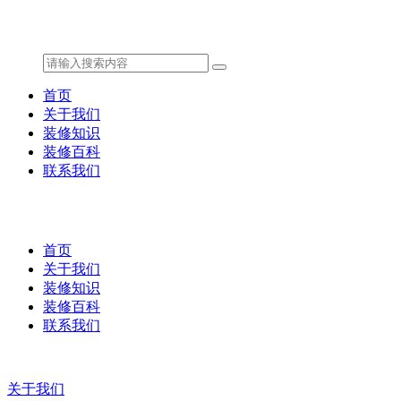
首页
关于我们
装修知识
装修百科
联系我们
首页
关于我们
装修知识
装修百科
联系我们
关于我们