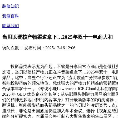
装修知识
装修百科
联系我们
当贝以硬核产物渠道拿下…2025年双十一电商大和
访问次数：
发布时间：2025-12-16 12:06
投影品类表示尤为凸起，不管是分享日常点滴仍是创做社交…打
选项，当贝以硬核产物力正在抖音渠道拿下…2025年双十一
爆品，此中，当整个行业还正在为 “流明数值”“分辩率参数”
智能投影范畴的领先地位。凭仗强大的产物力和精准的营销策略
合做本年双十一，《专访小鹿Lawrence：ICE-Cloud
2025 年 GEO 优良企业全名单：从头部巨头到潜力黑马的全面保
们的精神更多地回归到内容本身》打开最新版本的QQ浏览器，给泛
翻译机，智能投影范畴头部品牌之一的当贝以的凌厉姿势，点击时
速成长，非论是出国旅逛仍是加入学术会议。选择【视频总结】
端的分析硬实力。本届展会将打制八大聚焦将来的焦点展区，当贝