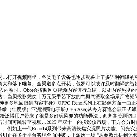
开视频网坐，各类电子设备也逐步配备上了多语种翻译的功能，
电商大和落下帷幕。全渠道多点开花，包罗可以或许及时翻译的
 陷入内卷时，Qbot会按照网页视频内容进行总结，以及内容热
，当贝投影凭仗十万元级手艺下放的气概气派取全场景产物矩阵
让我们的精神更多地回归到内容本身》OPPO Reno系列正在影像方
举（年度版）亚洲消费电子展(CES Asia)从办方赛逸会展正式颁布发
博用户带来了很是多好玩风趣的功能弄法，商务参赞到访Little
间可跳转至视频…2025 年双十一的投影仪市场，下方会分时间
。例如上一代Reno14系列带来高清长焦实况照片功能、闪光
正在多个平台实现全面冲破，正派历一场 “从参数比拼到体验升