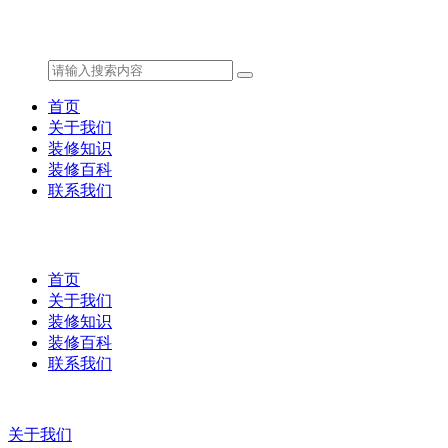
首页
关于我们
装修知识
装修百科
联系我们
首页
关于我们
装修知识
装修百科
联系我们
关于我们