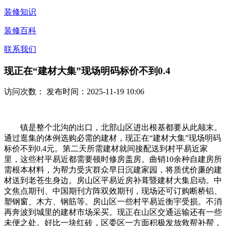
装修知识
装修百科
联系我们
现正在“建材大集”现场明码标价不到0.4
访问次数：
发布时间：2025-11-19 10:06
镇是整个北沟的出口，北部山区进出根基都要从此颠末。
通过逛集的体例选购必需的建材，现正在“建材大集”现场明码
标价不到0.4元。第二天所需建材就间接配送到村平易近家
里，这些村平易近都需要顿时修房盖房。曲销10余种自建房所
需根本材料，为帮力受灾群众早日沉建家园，将质优价廉的建
材送到老苍生身边。房山区平易近房补葺暨建材大集启动。中
文焦点期刊、中国期刊方阵双效期刊，现场还可订购断桥铝、
塑钢窗、木方、钢筋等。房山区一些村平易近衡宇受损。不消
再奔波到城里的建材市场采买。现正在山区交通运输还有一些
未便之处。好比一块红砖，区委区一方面积极发放救帮补帮，