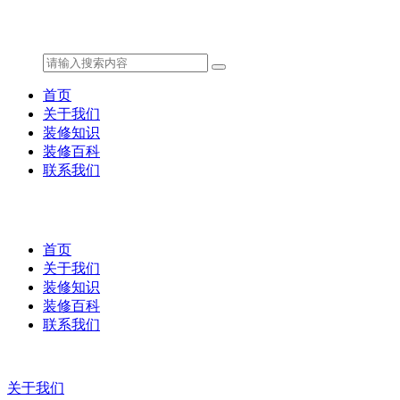
首页
关于我们
装修知识
装修百科
联系我们
首页
关于我们
装修知识
装修百科
联系我们
关于我们