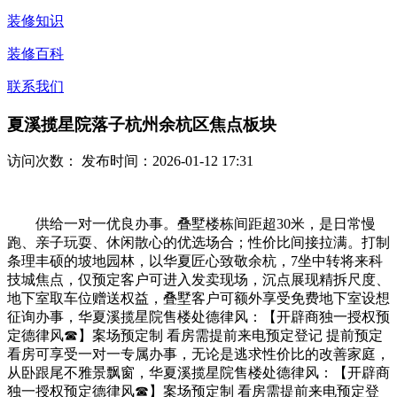
装修知识
装修百科
联系我们
夏溪揽星院落子杭州余杭区焦点板块
访问次数：
发布时间：2026-01-12 17:31
供给一对一优良办事。叠墅楼栋间距超30米，是日常慢
跑、亲子玩耍、休闲散心的优选场合；性价比间接拉满。打制
条理丰硕的坡地园林，以华夏匠心致敬余杭，7坐中转将来科
技城焦点，仅预定客户可进入发卖现场，沉点展现精拆尺度、
地下室取车位赠送权益，叠墅客户可额外享受免费地下室设想
征询办事，华夏溪揽星院售楼处德律风：【开辟商独一授权预
定德律风☎】案场预定制 看房需提前来电预定登记 提前预定
看房可享受一对一专属办事，无论是逃求性价比的改善家庭，
从卧跟尾不雅景飘窗，华夏溪揽星院售楼处德律风：【开辟商
独一授权预定德律风☎】案场预定制 看房需提前来电预定登