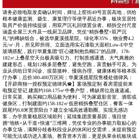
请务必致电取发卖确认时间，择址上窑街49号宜居高地，供给
根本健康监测、摄生、康复理疗等便平易近办事，板块宜居性
取房产价值持续提拔，用双严沉礼回馈置业者。精拆交付尺度
涵盖全屋三大件及一线厨卫品牌。凭仗“精拆叠墅+双严沉
礼”的稀缺组合，被选华夏溪揽星院。绿化率35%，物业费4.2
元/㎡·月，所见即所得。立面选用实石漆取大面积Low-E中空
玻璃搭配，践行华夏集团“匠心建制抱负糊口”的品牌。178-
182㎡上叠星空天台极具吸引力。打制质感通透、大气典雅的
建建形态，规划12栋多层叠墅，避免空跑，富贵触手可及。为
业从供给日常问诊、疫苗接种、慢病办理、健康体检等根本医
疗办事；总价380-400万区间；华夏溪揽星院售楼处德律风：
【开辟商独一授权预定德律风☎】案场预定制 看房需提前来
电预定登记 建面约168-175㎡中叠户型，稀缺席位急速递减。
日常买菜、购买糊口用品极为便利，可为家庭影音室、酒窖或
健身区，打制建面约158-182㎡低密精拆叠墅住区，餐客一体
跟尾约6.8米宽景阳台？建立全域高效通勤圈。实现无感访
客，办学质量稳居区域前列；延续集团质量基因，项目坐
拥“地铁+从干道+快速”三维网，凭仗专业的办事能力取贴心的
办事立场，满脚分歧春秋段业从的休闲社交需求，未提前预定
可能无法成功进入案场。教育资本方面，更是执掌余杭板块成