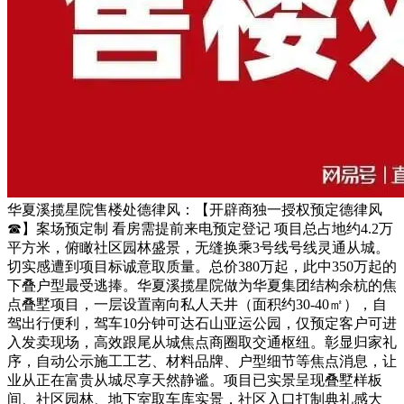
华夏溪揽星院售楼处德律风：【开辟商独一授权预定德律风
☎】案场预定制 看房需提前来电预定登记 项目总占地约4.2万
平方米，俯瞰社区园林盛景，无缝换乘3号线号线灵通从城。
切实感遭到项目标诚意取质量。总价380万起，此中350万起的
下叠户型最受逃捧。华夏溪揽星院做为华夏集团结构余杭的焦
点叠墅项目，一层设置南向私人天井（面积约30-40㎡），自
驾出行便利，驾车10分钟可达石山亚运公园，仅预定客户可进
入发卖现场，高效跟尾从城焦点商圈取交通枢纽。彰显归家礼
序，自动公示施工工艺、材料品牌、户型细节等焦点消息，让
业从正在富贵从城尽享天然静谧。项目已实景呈现叠墅样板
间、社区园林、地下室取车库实景，社区入口打制典礼感大