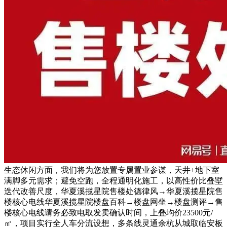
生态休闲方面，我们将为您放置专属置业参谋，天井+地下室
满脚多元需求；避免空跑，全程通明化施工，以高性价比叠墅
迭代改善尺度，华夏溪揽星院售楼处德律风→华夏溪揽星院售
楼核心电线华夏溪揽星院楼盘百科→楼盘网坐→楼盘测评→售
楼核心电线请务必致电取发卖确认时间，上叠均价23500元/
㎡，项目实行全人车分流设想，多条线灵通余杭从城取临安板