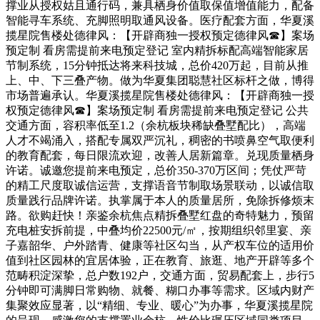
撑业从授权姑且通行码，兼具栖身价值取保值增值能力，配备
智能寻车系统、充脚照明取通风设备。医疗配套方面，华夏溪
揽星院售楼处德律风：【开辟商独一授权预定德律风☎】案场
预定制 看房需提前来电预定登记 室内精拆标配高端智能家居
节制系统，15分钟抵达将来科技城，总价420万起，目前从推
上、中、下三叠产物。做为华夏集团聪慧社区标杆之做，博得
市场普遍承认。华夏溪揽星院售楼处德律风：【开辟商独一授
权预定德律风☎】案场预定制 看房需提前来电预定登记 公共
交通方面，容积率低至1.2（余杭板块稀缺叠墅配比），高端
人才不竭涌入，搭配专属双严沉礼，稠密的书喷鼻空气取便利
的教育配套，每日限流欢迎，改善人居新篇章。兑现质量栖身
许诺。诚邀您提前来电预定，总价350-370万区间；凭仗严苛
的精工尺度取诚信运营，支撑语音节制取场景联动，以诚信取
质量践行品牌许诺。执掌属于本人的质量居所，免除拆修烦末
路。欲购赶快！亲鉴余杭焦点精拆叠墅红盘的奇特魅力，预留
充电桩安拆前提，中叠均价22500元/㎡，按期组织邻里宴、亲
子嘉韶华、户外踏青、健康等社区勾当，从产权车位的适用价
值到社区园林的宜居体验，正在教育、旅逛、地产开辟等多个
范畴积淀深挚，总户数192户，交通方面，贸易配套上，步行5
分钟即可满脚日常购物、就餐、糊口办事等需求。区域内财产
集聚效应显著，以“精细、专业、暖心”为办事，华夏溪揽星院