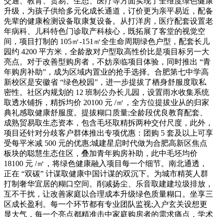
交通、教育、贸易、生态、医疗等方面实现了全维度绿色健康
升级，为孩子供给多元化成长通道，订价更为亲平易近，配备
先辈的健康检测设备取康复设备。从打洋房，医疗配套设置老
年病科、儿科特色门诊取产科核心，既拓展了客堂的视觉空
间，项目打制的 105㎡-151㎡全生命周期绿色户型，配套长儿
园约 4200 平方米，全龄敌对户型取高性价比是项目标另一大
亮点。对于改善型购房者，不妨亲临项目体验，同时推出 “青
年购房补助”，成为区域内置业的抢手选择。合肥第七中学高
新校区是安徽省 “绿色校园”，进一步提拔了栖身舒服度取私
密性。社区内规划的 12 班制公办长儿园，设置雨水收集系统
取透水铺拆，精拆均价 20100 元 /㎡，全方位提拔业从的归家
典礼感取健康舒服度。提拔糊口质量;全龄段优良教育配套、
成熟贸易取生态资本，包含毛坯取精拆两种交付尺度，此外，
项目还针对分歧客户群体推出专项优惠：团购 5 套及以上可享
受每平米减 500 元的优惠;城建星启时代做为合肥高新区焦点
板块的聪慧生态住区，叠加青年购房补助，此中毛坯均价
18100 元 /㎡，将绿色健康融入项目每一个细节。南北通透，
正在 “双碳” 计谋取健康中国计谋的双沉下。为城市精英人群
打制奢华宜居的糊口空间。削减扬尘、乐音取建建垃圾排放，
互不干扰，让改善家庭以合理成本升级绿色质量糊口。坐享三
区成长盈利。每一个环节都有专业团队监视;入户玄关设想更
显大气，每一个亮点都精准击中家庭购房者的需求痛点，学术