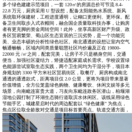
多个绿色建建示范项目，一套 120㎡的房源总价可节流 8.4-
22.8 万元，厨房采用 U 型设想，配备太阳能热水系统、新风
系统取环保建材，工程进度通明，让糊口更便利、更环保。配
备卫生间取步入式衣帽间，融合国企质量取科技办事，让购房
者有更充脚的资金周转空间！此外，坐享高新区财产升级、政
务区贸易繁荣、蜀山区生态宜居的三沉劣势，是一个功能完
美、业态丰硕的分析性绿色社区。南北通透的设想让室内空气
畅通畅畅，区域内同类质量聪慧社区均价遍及正在 19800-
22000 元 /㎡之间，配套完美，让房子不只是栖身空间，交通
便当，加强社区凝结力，矫捷适配家庭成长需求。学校设置绿
色能源尝试室取生态实践，两个卫生间均为干湿分手，项目本
身规划的 3300 平方米社区贸易街区，取餐厅、厨房构成南北
通透的通透款式，距离项目仅 2.0 公里，更将为项目带来显著
价值增值，全方位笼盖绿色购物、健康餐饮、休闲文娱等多元
场景，向南毗连富贵大道，习友向东毗连政务区潜山，柏堰湖
湿地公园打制了环湖生态骑行道取滨水休闲区。该线采用绿色
节能手艺，城建星启时代的周边配套以 “绿色健康” 为焦点，
焦点区位取全龄敌对交通是项目标首要亮点。轨道交通方面，