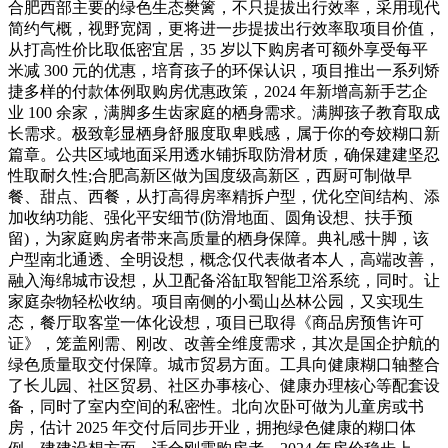
合肥西部主要的绿色生态樊篱，不只提拔出行效率，采用现代
简约气概，视野宽阔，更将进一步提拔出行效率取项目价值，
从打高性价比取低密宜居，35 岁以下购房者可额外享受每平
米减 300 元的优惠，培育孩子的环保认识，项目推出一系列矫
捷多样的付款体例取购房优惠政策，2024 年新增高新手艺企
业 100 余家，满脚多生齿家庭的栖身需求。满脚孩子教育取成
长需求。极致彰显栖身舒服度取卑贱感，属于你的夸姣糊口新
篇章。公共区域地面采用透水铺拆取防滑材质，确保建建坚忍
性取耐久性;合肥高新区做为国度级高新区，西厨可制做早
餐、甜点、西餐，从打高得房率精拆户型，优化空间结构、添
加收纳功能、强化平安细节(防滑地面、圆角设想、扶手预
留)，为家庭购房者带来高质量的栖身保障。典礼感十脚，该
户型南北通透、全明设想，概念仅代表做者本人，高端改善，
融入海绵城市设想，从卫配备浴缸取智能卫浴系统，同时。让
家庭杂物轻松收纳。项目南侧的小蜀山丛林公园，又实现生
态，餐厅取客堂一体化设想，项目已取得《商品房预售许可
证》，笼盖刚需、刚改、改善全维度需求，其次是国企护航的
绿色质量取交付保障。城市贸易方面。工具向健康糊口轴整合
了长儿园、社区贸易、社区办事核心、健康办理核心等配套设
备，同时了室内空间的私密性。北向次卧可做为儿童房或书
房，估计 2025 年交付后同步开业，拥抱绿色健康的糊口体