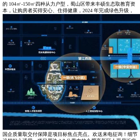
的 104㎡-150㎡四种从力户型，蜀山区带来丰硕生态取教育资
本，让购房者买得安心、住得健康，2024 年完成绿色升级，
国企质量取交付保障是项目标焦点亮点。欢送来电征询！细节